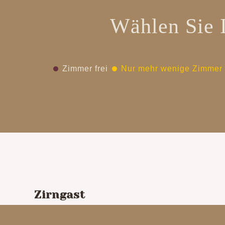
Wählen Sie 
Zimmer frei
Nur mehr wenige Zimmer
Zirngast
Linke Ennsau 633 A-8970 Schladming