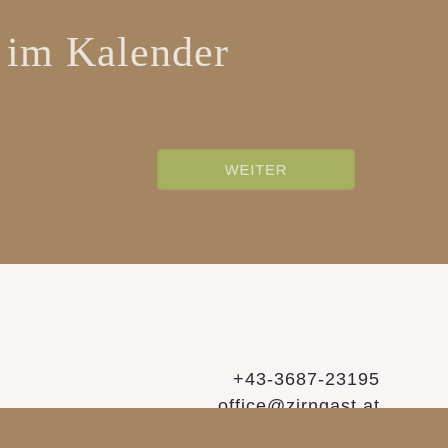
 im Kalender
WEITER
+43-3687-23195
office@zirngast.at
https://www.haus-zirngast.at/
Sprache: