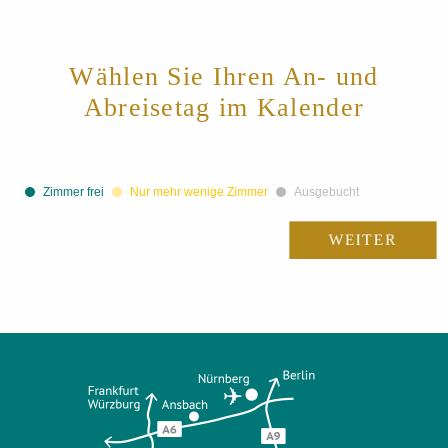
Wählen Sie Ihren
An- und
Abreisetag im Kalender
Zimmer frei
Nur mehr wenige Zimmer
Ausgebucht
WEITER