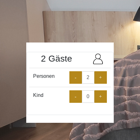
2 Gäste
Personen
-
+
Kind
-
+