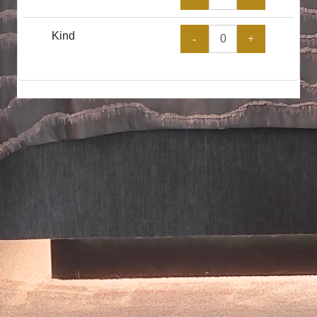
Kind
-
+