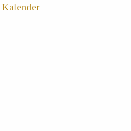
 Kalender
WEITER
otel Altmühltal
1710 Gunzenhausen Zum Schießwasen 15
049 (0) 9831 50 40
nfo@aktiv-parkhotel.de
ttps://www.aktiv-parkhotel.de/