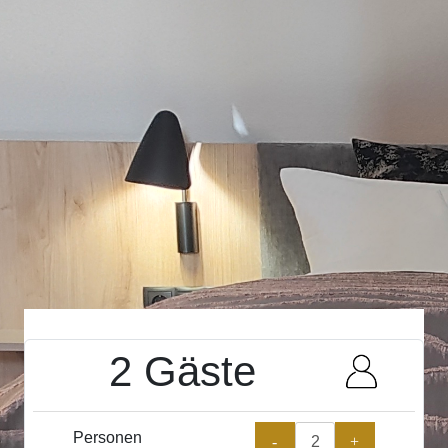
2 Gäste
Personen
-
+