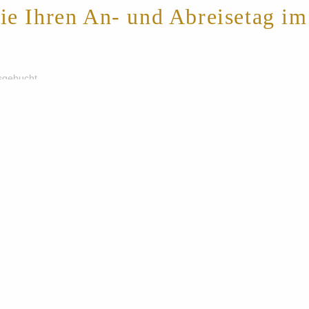
ie Ihren
An- und Abreisetag im
sgebucht
Parkh
Auszeichnungen
Zertifikate und Zertifizierungen
9
Tischreservierung
0
Gutscheine
i
Für Reiseveranstalter
h
Presse und Öffentlichkeit
Karriere im Parkhotel