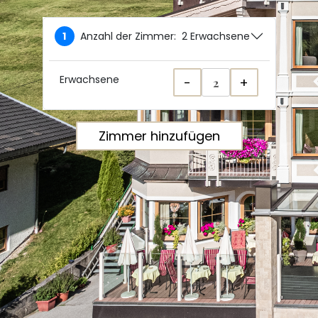
Anzahl der Zimmer:
2 Erwachsene
1
Erwachsene
-
+
Zimmer hinzufügen