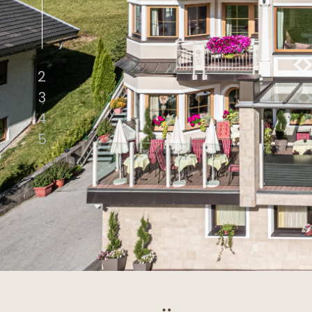
2
3
4
5