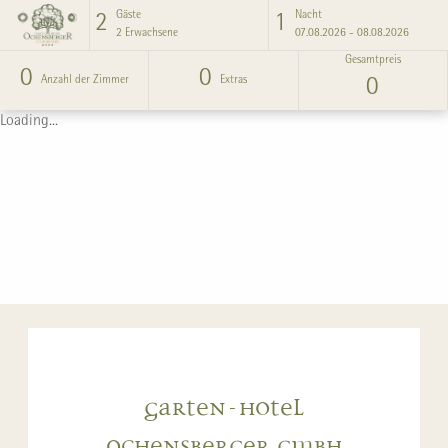
Gäste
Nacht
2
1
2
Erwachsene
07.08.2026 - 08.08.2026
Gesamtpreis
0
0
Anzahl der Zimmer
Extras
0
Loading...
Garten-Hotel
Ochensberger GmbH