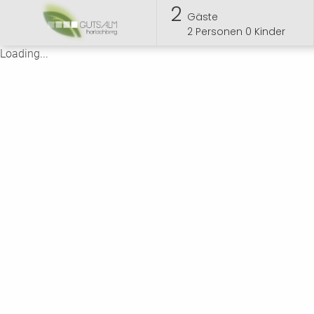
2
Gäste
2
Personen
0
Kinder
Loading...