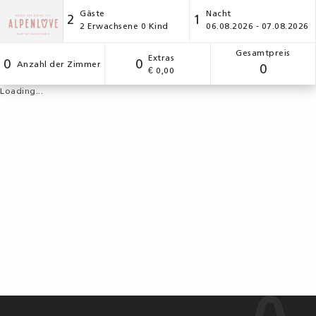
Gäste
Nacht
2
1
2
Erwachsene
0
Kind
06.08.2026 - 07.08.2026
Gesamtpreis
Extras
0
0
Anzahl der Zimmer
0
€ 0,00
Loading...